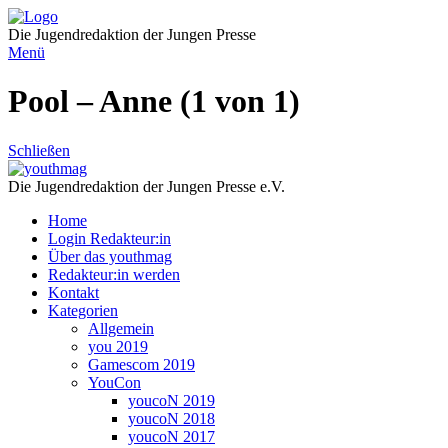
Direkt
zum
Die Jugendredaktion der Jungen Presse
Inhalt
Menü
Pool – Anne (1 von 1)
Schließen
Die Jugendredaktion der Jungen Presse e.V.
Home
Login Redakteur:in
Über das youthmag
Redakteur:in werden
Kontakt
Kategorien
Allgemein
you 2019
Gamescom 2019
YouCon
youcoN 2019
youcoN 2018
youcoN 2017