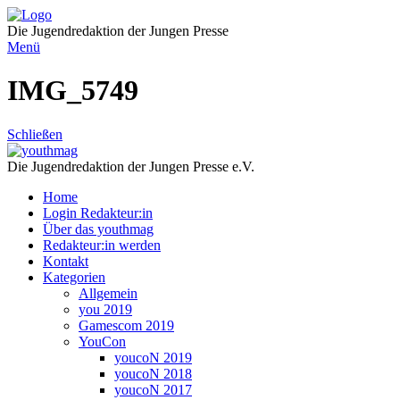
Direkt
zum
Die Jugendredaktion der Jungen Presse
Inhalt
Menü
IMG_5749
Schließen
Die Jugendredaktion der Jungen Presse e.V.
Home
Login Redakteur:in
Über das youthmag
Redakteur:in werden
Kontakt
Kategorien
Allgemein
you 2019
Gamescom 2019
YouCon
youcoN 2019
youcoN 2018
youcoN 2017