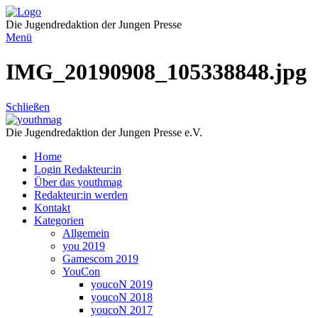
Direkt
zum
Die Jugendredaktion der Jungen Presse
Inhalt
Menü
IMG_20190908_105338848.jpg
Schließen
Die Jugendredaktion der Jungen Presse e.V.
Home
Login Redakteur:in
Über das youthmag
Redakteur:in werden
Kontakt
Kategorien
Allgemein
you 2019
Gamescom 2019
YouCon
youcoN 2019
youcoN 2018
youcoN 2017