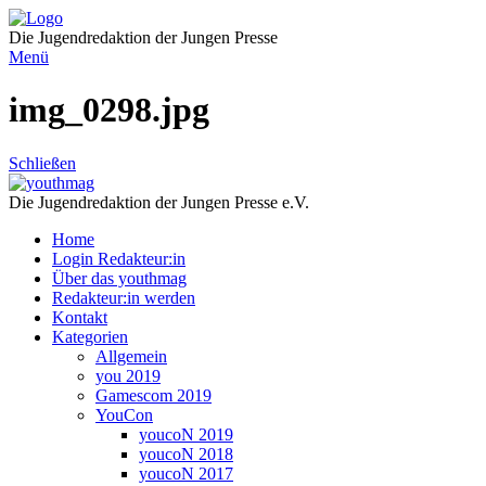
Direkt
zum
Die Jugendredaktion der Jungen Presse
Inhalt
Menü
img_0298.jpg
Schließen
Die Jugendredaktion der Jungen Presse e.V.
Home
Login Redakteur:in
Über das youthmag
Redakteur:in werden
Kontakt
Kategorien
Allgemein
you 2019
Gamescom 2019
YouCon
youcoN 2019
youcoN 2018
youcoN 2017