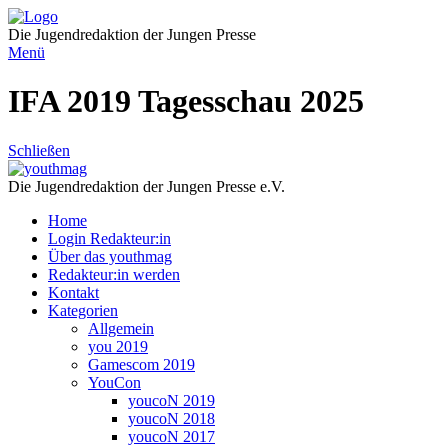
Direkt
zum
Die Jugendredaktion der Jungen Presse
Inhalt
Menü
IFA 2019 Tagesschau 2025
Schließen
Die Jugendredaktion der Jungen Presse e.V.
Home
Login Redakteur:in
Über das youthmag
Redakteur:in werden
Kontakt
Kategorien
Allgemein
you 2019
Gamescom 2019
YouCon
youcoN 2019
youcoN 2018
youcoN 2017