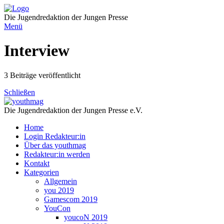
Direkt
zum
Die Jugendredaktion der Jungen Presse
Inhalt
Menü
Interview
3 Beiträge veröffentlicht
Schließen
Die Jugendredaktion der Jungen Presse e.V.
Home
Login Redakteur:in
Über das youthmag
Redakteur:in werden
Kontakt
Kategorien
Allgemein
you 2019
Gamescom 2019
YouCon
youcoN 2019