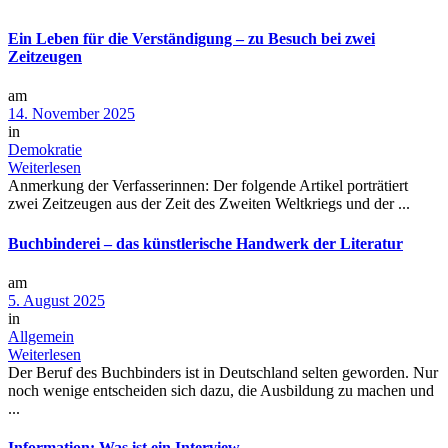
Ein Leben für die Verständigung – zu Besuch bei zwei
Zeitzeugen
am
14. November 2025
in
Demokratie
Weiterlesen
Anmerkung der Verfasserinnen: Der folgende Artikel porträtiert
zwei Zeitzeugen aus der Zeit des Zweiten Weltkriegs und der ...
Buchbinderei – das künstlerische Handwerk der Literatur
am
5. August 2025
in
Allgemein
Weiterlesen
Der Beruf des Buchbinders ist in Deutschland selten geworden. Nur
noch wenige entscheiden sich dazu, die Ausbildung zu machen und
...
Information: Was ist ein Interview