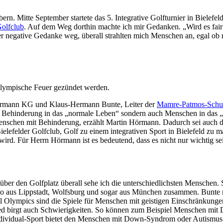
n. Mitte September startete das 5. Integrative Golfturnier in Bielef
Golfclub
. Auf dem Weg dorthin machte ich mir Gedanken. „Wird es fair 
 negative Gedanke weg, überall strahlten mich Menschen an, egal ob m
Olympische Feuer gezündet werden.
 Hörmann KG und Klaus-Hermann Bunte, Leiter der
Mamre-Patmos-Schu
Behinderung in das „normale Leben“ sondern auch Menschen in das „an
ür Menschen mit Behinderung, erzählt Martin Hörmann. Dadurch sei auc
lefelder Golfclub, Golf zu einem integrativen Sport in Bielefeld zu 
ird. Für Herrn Hörmann ist es bedeutend, dass es nicht nur wichtig s
 den Golfplatz überall sehe ich die unterschiedlichsten Menschen. Spi
 aus Lippstadt, Wolfsburg und sogar aus München zusammen. Bunte mac
 Olympics sind die Spiele für Menschen mit geistigen Einschränkungen
ied birgt auch Schwierigkeiten. So können zum Beispiel Menschen mit
Individual-Sport bietet den Menschen mit Down-Syndrom oder Autismus 