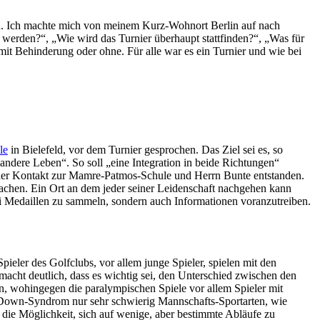
eld. Ich machte mich von meinem Kurz-Wohnort Berlin auf nach
werden?“, „Wie wird das Turnier überhaupt stattfinden?“, „Was für
it Behinderung oder ohne. Für alle war es ein Turnier und wie bei
le
in Bielefeld, vor dem Turnier gesprochen. Das Ziel sei es, so
dere Leben“. So soll „eine Integration in beide Richtungen“
h der Kontakt zur Mamre-Patmos-Schule und Herrn Bunte entstanden.
machen. Ein Ort an dem jeder seiner Leidenschaft nachgehen kann
ei Medaillen zu sammeln, sondern auch Informationen voranzutreiben.
eler des Golfclubs, vor allem junge Spieler, spielen mit den
ht deutlich, dass es wichtig sei, den Unterschied zwischen den
, wohingegen die paralympischen Spiele vor allem Spieler mit
 Down-Syndrom nur sehr schwierig Mannschafts-Sportarten, wie
die Möglichkeit, sich auf wenige, aber bestimmte Abläufe zu