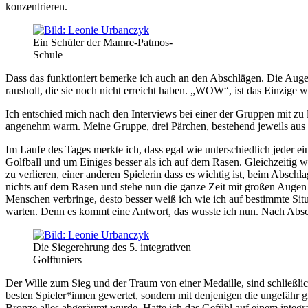
konzentrieren.
Ein Schüler der Mamre-Patmos-
Schule
Dass das funktioniert bemerke ich auch an den Abschlägen. Die Auge
rausholt, die sie noch nicht erreicht haben. „WOW“, ist das Einzige 
Ich entschied mich nach den Interviews bei einer der Gruppen mit zu 
angenehm warm. Meine Gruppe, drei Pärchen, bestehend jeweils aus e
Im Laufe des Tages merkte ich, dass egal wie unterschiedlich jeder ei
Golfball und um Einiges besser als ich auf dem Rasen. Gleichzeitig 
zu verlieren, einer anderen Spielerin dass es wichtig ist, beim Abschl
nichts auf dem Rasen und stehe nun die ganze Zeit mit großen Augen 
Menschen verbringe, desto besser weiß ich wie ich auf bestimmte Situa
warten. Denn es kommt eine Antwort, das wusste ich nun. Nach Absch
Die Siegerehrung des 5. integrativen
Golftuniers
Der Wille zum Sieg und der Traum von einer Medaille, sind schließl
besten Spieler*innen gewertet, sondern mit denjenigen die ungefähr g
Bronze alles abgeräumt wurde. Hatte ich das Gefühl auf einem integra