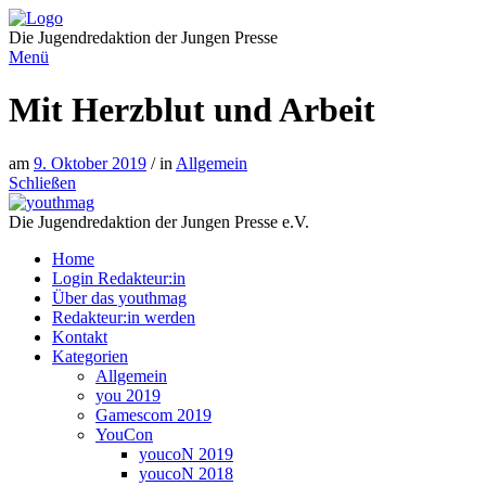
Direkt
zum
Die Jugendredaktion der Jungen Presse
Inhalt
Menü
Mit Herzblut und Arbeit
am
9. Oktober 2019
/ in
Allgemein
Schließen
Die Jugendredaktion der Jungen Presse e.V.
Home
Login Redakteur:in
Über das youthmag
Redakteur:in werden
Kontakt
Kategorien
Allgemein
you 2019
Gamescom 2019
YouCon
youcoN 2019
youcoN 2018