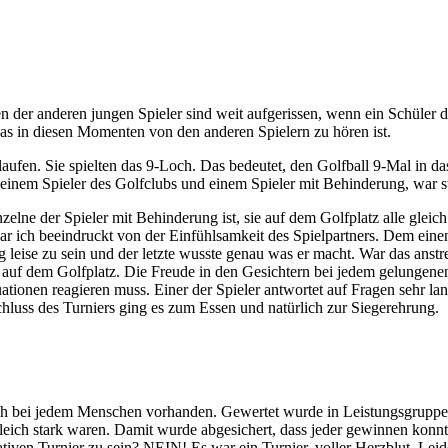
n der anderen jungen Spieler sind weit aufgerissen, wenn ein Schüle
was in diesen Momenten von den anderen Spielern zu hören ist.
laufen. Sie spielten das 9-Loch. Das bedeutet, den Golfball 9-Mal in 
inem Spieler des Golfclubs und einem Spieler mit Behinderung, war sta
nzelne der Spieler mit Behinderung ist, sie auf dem Golfplatz alle gle
war ich beeindruckt von der Einfühlsamkeit des Spielpartners. Dem ein
ag leise zu sein und der letzte wusste genau was er macht. War das anstr
auf dem Golfplatz. Die Freude in den Gesichtern bei jedem gelungenen
tionen reagieren muss. Einer der Spieler antwortet auf Fragen sehr lan
luss des Turniers ging es zum Essen und natürlich zur Siegerehrung.
ich bei jedem Menschen vorhanden. Gewertet wurde in Leistungsgruppen
leich stark waren. Damit wurde abgesichert, dass jeder gewinnen konnte
tiven Turnier zu sein? NEIN! Es war ein Turnier, voller Herzblut, Lei