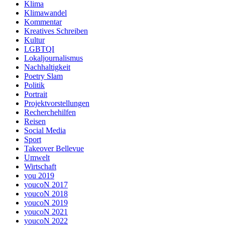
Klima
Klimawandel
Kommentar
Kreatives Schreiben
Kultur
LGBTQI
Lokaljournalismus
Nachhaltigkeit
Poetry Slam
Politik
Portrait
Projektvorstellungen
Recherchehilfen
Reisen
Social Media
Sport
Takeover Bellevue
Umwelt
Wirtschaft
you 2019
youcoN 2017
youcoN 2018
youcoN 2019
youcoN 2021
youcoN 2022