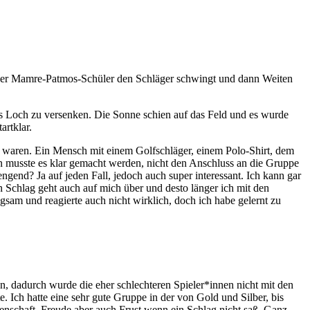
r der Mamre-Patmos-Schüler den Schläger schwingt und dann Weiten
das Loch zu versenken. Die Sonne schien auf das Feld und es wurde
rtklar.
ich waren. Ein Mensch mit einem Golfschläger, einem Polo-Shirt, dem
en musste es klar gemacht werden, nicht den Anschluss an die Gruppe
engend? Ja auf jeden Fall, jedoch auch super interessant. Ich kann gar
 Schlag geht auch auf mich über und desto länger ich mit den
gsam und reagierte auch nicht wirklich, doch ich habe gelernt zu
, dadurch wurde die eher schlechteren Spieler*innen nicht mit den
. Ich hatte eine sehr gute Gruppe in der von Gold und Silber, bis
denschaft, Freude aber auch Frust wenn ein Schlag nicht saß. Ganz