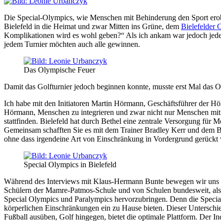
Die Special-Olympics, wie Menschen mit Behinderung den Sport erober
Bielefeld in die Heimat und zwar Mitten ins Grüne, dem
Bielefelder 
Komplikationen wird es wohl geben?“ Als ich ankam war jedoch jeder
jedem Turnier möchten auch alle gewinnen.
Das Olympische Feuer
Damit das Golfturnier jedoch beginnen konnte, musste erst Mal das 
Ich habe mit den Initiatoren Martin Hörmann, Geschäftsführer der
Hörmann, Menschen zu integrieren und zwar nicht nur Menschen mit 
stattfinden. Bielefeld hat durch Bethel eine zentrale Versorgung f
Gemeinsam schafften Sie es mit dem Trainer Bradley Kerr und dem Bie
ohne dass irgendeine Art von Einschränkung in Vordergrund gerückt w
Special Olympics in Bielefeld
Während des Interviews mit Klaus-Hermann Bunte bewegen wir uns über
Schülern der Mamre-Patmos-Schule und von Schulen bundesweit, also
Special Olympics und Paralympics hervorzubringen. Denn die Special
körperlichen Einschränkungen ein zu Hause bieten. Dieser Untersch
Fußball ausüben, Golf hingegen, bietet die optimale Plattform. Der 