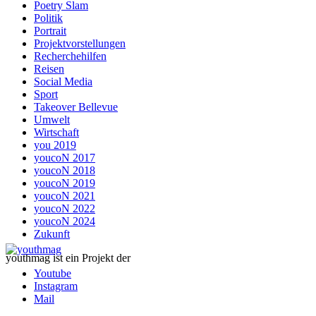
Poetry Slam
Politik
Portrait
Projektvorstellungen
Recherchehilfen
Reisen
Social Media
Sport
Takeover Bellevue
Umwelt
Wirtschaft
you 2019
youcoN 2017
youcoN 2018
youcoN 2019
youcoN 2021
youcoN 2022
youcoN 2024
Zukunft
youthmag ist ein Projekt der
Youtube
Instagram
Mail