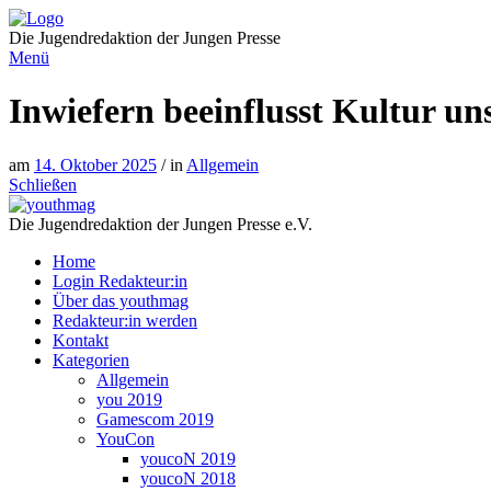
Direkt
zum
Die Jugendredaktion der Jungen Presse
Inhalt
Menü
Inwiefern beeinflusst Kultur 
am
14. Oktober 2025
/ in
Allgemein
Schließen
Die Jugendredaktion der Jungen Presse e.V.
Home
Login Redakteur:in
Über das youthmag
Redakteur:in werden
Kontakt
Kategorien
Allgemein
you 2019
Gamescom 2019
YouCon
youcoN 2019
youcoN 2018