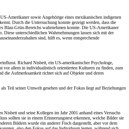
er US-Amerikaner sowie Angehörige eines mexikanischen indigenen
 kennt. Durch die Untersuchung konnte gezeigt werden, dass die
 des Blau-Grün-Bereichs wahrnehmen konnte. Die US-Amerikaner
en. Diese unterschiedlichen Wahrnehmungen lassen sich mit der
useinanderzuhalten sind, hilft es, wenn entsprechende
nflusst. Richard Nisbett, ein US-amerikanischer Psychologe,
 vor allem in individualistisch orientierten Kulturen zu finden, zum
d die Aufmerksamkeit richtet sich auf Objekte und deren
um als Teil seiner Umwelt gesehen und der Fokus liegt auf Beziehungen
ten Nisbett und seine Kollegen im Jahr 2001 anhand eines Versuchs
uss sollten sie in einem Erinnerungstest erkennen, welche Bilder sie
nderen Bildern wurde ein anderer Fisch dargestellt, aber vor dem
 konnten, also den Fokus auf das Individuum legten, während sich