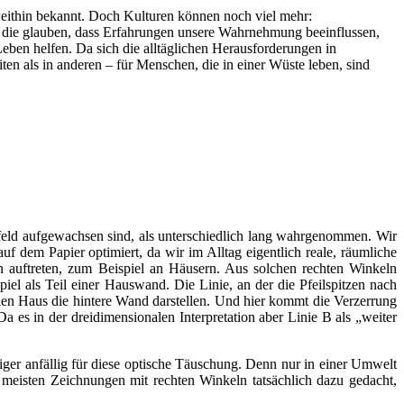
weithin bekannt. Doch Kulturen können noch viel mehr:
 die glauben, dass Erfahrungen unsere Wahrnehmung beeinflussen,
eben helfen. Da sich die alltäglichen Herausforderungen in
n als in anderen – für Menschen, die in einer Wüste leben, sind
feld aufgewachsen sind, als unterschiedlich lang wahrgenommen. Wir
 dem Papier optimiert, da wir im Alltag eigentlich reale, räumliche
n auftreten, zum Beispiel an Häusern. Aus solchen rechten Winkeln
piel als Teil einer Hauswand. Die Linie, an der die Pfeilspitzen nach
len Haus die hintere Wand darstellen. Und hier kommt die Verzerrung
a es in der dreidimensionalen Interpretation aber Linie B als „weiter
er anfällig für diese optische Täuschung. Denn nur in einer Umwelt
e meisten Zeichnungen mit rechten Winkeln tatsächlich dazu gedacht,