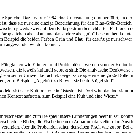
t die Sprache. Dazu wurde 1984 eine Untersuchung durchgeführt, an d
ist, dass sie nur eine einzige Bezeichnung für den Blau-Grün-Bereich
zwischen jeweils zwei auf dem Farbspektrum benachbarten Farbtönen
 Farbplättchen als „blau“ und das andere als „grün“ beschreiben konnt
 Beispiel die beiden Farben Grün und Blau, für das Auge nur schwer a
erium angewendet werden können.
Fähigkeiten wie Erinnern und Problemlösen werden von der Kultur beei
sen, die jeweils kulturell geprägt sind: Die analytische Denkweise ist
 von seiner Umwelt betrachtet. Gegensätze spielen eine große Rolle un
rt, zum Beispiel: „A gehört zu B, weil sie beide Vögel sind“.
kollektivistische Kulturen wie in Ostasien ist. Dort wird das Individu
chen Kontext auftreten, zum Beispiel eine Kuh und eine Wiese.“
 unterscheidet und zum Beispiel unsere Erinnerungen beeinflusst, konn
rschiedene Bilder, die Fische in einem Aquarium darstellten. Im Anschl
d verändert, aber die Probanden sahen denselben Fisch wie zuvor. Bei a
bnisse zeigten, dass sich US-Amerikaner besser an den Fisch erinnern