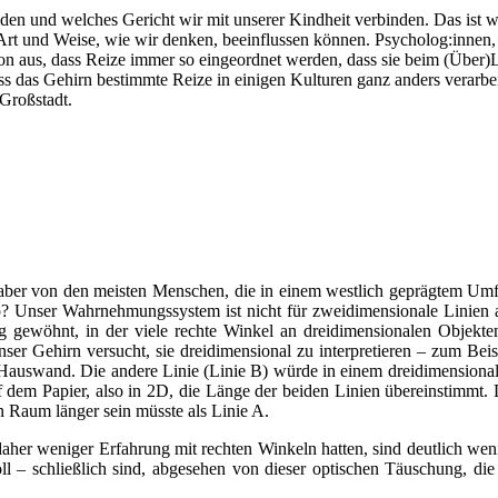
iden und welches Gericht wir mit unserer Kindheit verbinden. Das ist 
rt und Weise, wie wir denken, beeinflussen können. Psycholog:innen,
von aus, dass Reize immer so eingeordnet werden, dass sie beim (Über)L
as Gehirn bestimmte Reize in einigen Kulturen ganz anders verarbeite
 Großstadt.
n aber von den meisten Menschen, die in einem westlich geprägtem Um
? Unser Wahrnehmungssystem ist nicht für zweidimensionale Linien auf
g gewöhnt, in der viele rechte Winkel an dreidimensionalen Objekte
ser Gehirn versucht, sie dreidimensional zu interpretieren – zum Beis
e Hauswand. Die andere Linie (Linie B) würde in einem dreidimensiona
uf dem Papier, also in 2D, die Länge der beiden Linien übereinstimmt. D
n Raum länger sein müsste als Linie A.
er weniger Erfahrung mit rechten Winkeln hatten, sind deutlich wenig
oll – schließlich sind, abgesehen von dieser optischen Täuschung, di