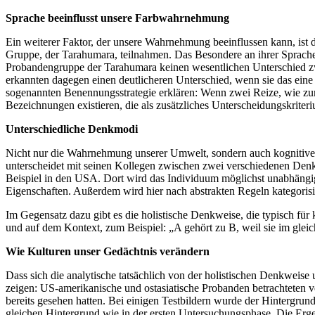
Sprache beeinflusst unsere Farbwahrnehmung
Ein weiterer Faktor, der unsere Wahrnehmung beeinflussen kann, is
Gruppe, der Tarahumara, teilnahmen. Das Besondere an ihrer Sprache 
Probandengruppe der Tarahumara keinen wesentlichen Unterschied 
erkannten dagegen einen deutlicheren Unterschied, wenn sie das eine
sogenannten Benennungsstrategie erklären: Wenn zwei Reize, wie zum
Bezeichnungen existieren, die als zusätzliches Unterscheidungskrit
Unterschiedliche Denkmodi
Nicht nur die Wahrnehmung unserer Umwelt, sondern auch kognitive 
unterscheidet mit seinen Kollegen zwischen zwei verschiedenen Denkwei
Beispiel in den USA. Dort wird das Individuum möglichst unabhängig
Eigenschaften. Außerdem wird hier nach abstrakten Regeln kategorisie
Im Gegensatz dazu gibt es die holistische Denkweise, die typisch für 
und auf dem Kontext, zum Beispiel: „A gehört zu B, weil sie im glei
Wie Kulturen unser Gedächtnis verändern
Dass sich die analytische tatsächlich von der holistischen Denkweise
zeigen: US-amerikanische und ostasiatische Probanden betrachteten ve
bereits gesehen hatten. Bei einigen Testbildern wurde der Hintergrun
gleichen Hintergrund wie in der ersten Untersuchungsphase. Die Erge