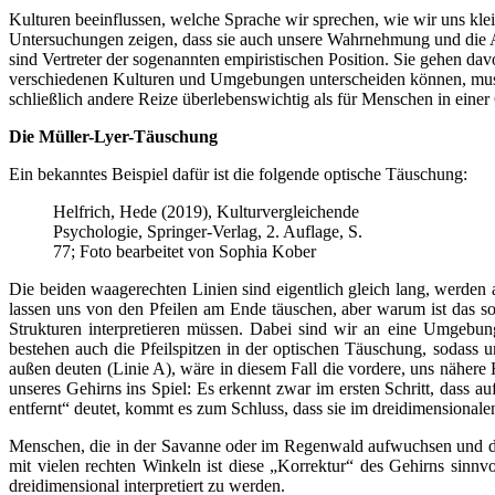
Kulturen beeinflussen, welche Sprache wir sprechen, wie wir uns kle
Untersuchungen zeigen, dass sie auch unsere Wahrnehmung und die A
sind Vertreter der sogenannten empiristischen Position. Sie gehen da
verschiedenen Kulturen und Umgebungen unterscheiden können, muss d
schließlich andere Reize überlebenswichtig als für Menschen in einer
Die Müller-Lyer-Täuschung
Ein bekanntes Beispiel dafür ist die folgende optische Täuschung:
Helfrich, Hede (2019), Kulturvergleichende
Psychologie, Springer-Verlag, 2. Auflage, S.
77; Foto bearbeitet von Sophia Kober
Die beiden waagerechten Linien sind eigentlich gleich lang, werde
lassen uns von den Pfeilen am Ende täuschen, aber warum ist das so
Strukturen interpretieren müssen. Dabei sind wir an eine Umgebun
bestehen auch die Pfeilspitzen in der optischen Täuschung, sodass un
außen deuten (Linie A), wäre in diesem Fall die vordere, uns näher
unseres Gehirns ins Spiel: Es erkennt zwar im ersten Schritt, dass a
entfernt“ deutet, kommt es zum Schluss, dass sie im dreidimensionale
Menschen, die in der Savanne oder im Regenwald aufwuchsen und dah
mit vielen rechten Winkeln ist diese „Korrektur“ des Gehirns sinnv
dreidimensional interpretiert zu werden.