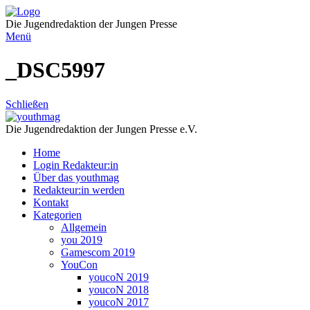
Direkt
zum
Die Jugendredaktion der Jungen Presse
Inhalt
Menü
_DSC5997
Schließen
Die Jugendredaktion der Jungen Presse e.V.
Home
Login Redakteur:in
Über das youthmag
Redakteur:in werden
Kontakt
Kategorien
Allgemein
you 2019
Gamescom 2019
YouCon
youcoN 2019
youcoN 2018
youcoN 2017